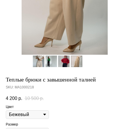
Теплые брюки с завышенной талией
SKU:
МА1000218
4 200
р.
10 500
р.
Цвет
Размер