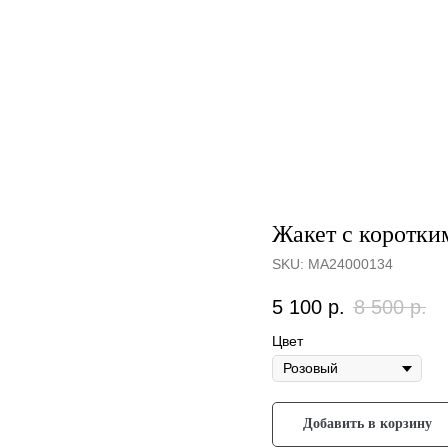
Жакет с коротки
SKU:
МА24000134
5 100
р.
8 500
р.
Цвет
Добавить в корзину